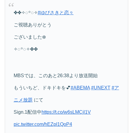
✤✤✧◌꙳◌✧
#ゆびさきと恋々
ご視聴ありがとう
ございました❄️
✧◌꙳◌✧✤✤
MBSでは、このあと26:38より放送開始
もういちど、ドキドキを💕
#ABEMA
#UNEXT
#ア
ニメ放題
にて
Sign.1配信中
https://t.co/w6sLMCjl1V
pic.twitter.com/hEZpI1QoP4