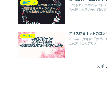
漫画アニメ
「紡ぎ箱」の共依存アドベン
ら公開されるのか、何のプ..
アリス紗良オットのコンサ
エンタメ
2023年12月9日に千葉
ため来日したアリス＝...
スポ