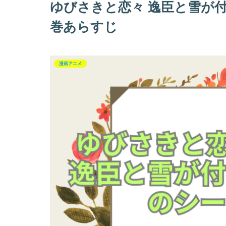
ゆびさきと恋々 逸臣と雪が
巻あらすじ
漫画アニメ