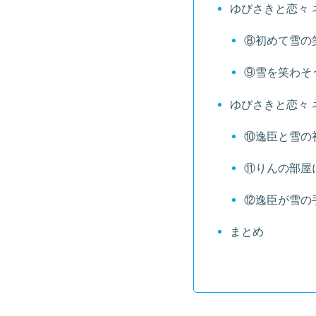
ゆびさきと恋々 
⑧初めて雪の
⑨雪を笑わそ
ゆびさきと恋々 
⑩逸臣と雪の
⑪りんの部屋
⑫逸臣が雪の
まとめ