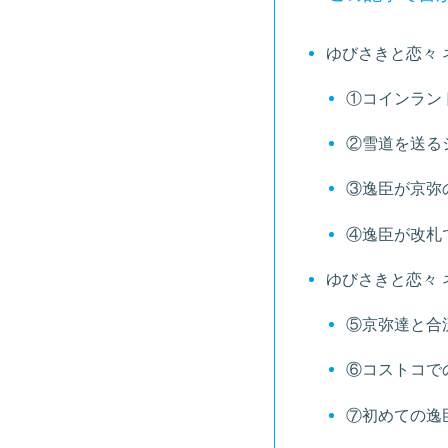
ゆびさきと恋々 
①コインラン
②雪道を送る
③逸臣が京弥
④逸臣が改札
ゆびさきと恋々 
⑤京弥達と合
⑥コストコで
⑦初めての逸